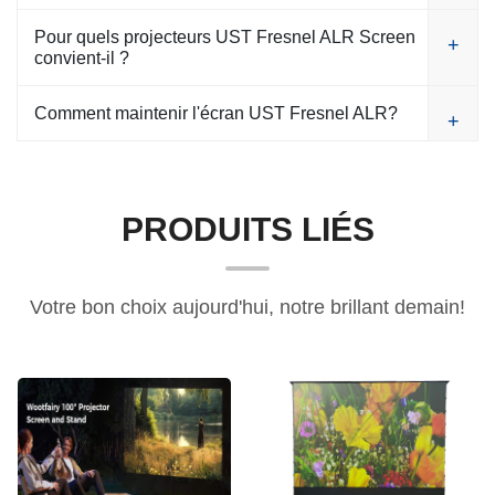
Pour quels projecteurs UST Fresnel ALR Screen
convient-il ?
Comment maintenir l'écran UST Fresnel ALR?
PRODUITS LIÉS
Votre bon choix aujourd'hui, notre brillant demain!
Écran de tension de ressort à 4 tiges, écran tripode en tissu double, écran de projection de type X
armoire de cinéma à domicile tout-en-un, meubles d'écran élévateur électrique, armoire intelligente de projecteur UST