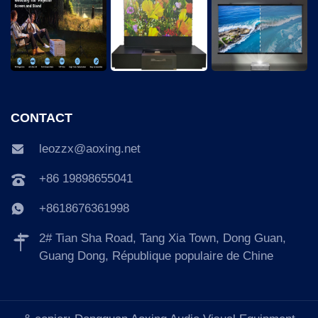
CONTACT
leozzx@aoxing.net
+86 19898655041
+8618676361998
2# Tian Sha Road, Tang Xia Town, Dong Guan,
Guang Dong, République populaire de Chine