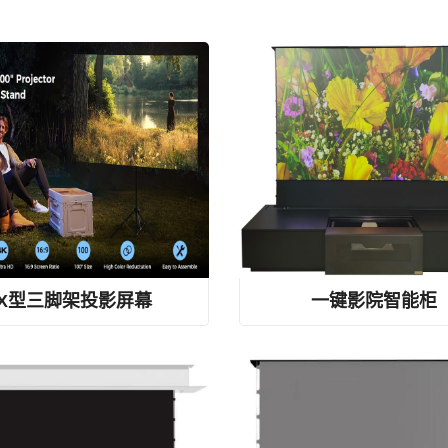
四杆弹簧张力屏幕、双织物三角架屏幕、X型投影屏幕
一体化家庭影院柜、电动落地式屏幕家具、UST投影
X型三脚架投影屏幕
一键影院智能柜