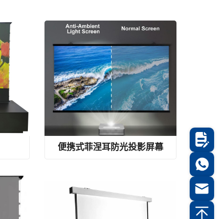
机智能柜
ultra-light rollable ALR blackout projector screen,10-minute assembly projector screen,easy-assembly frame screen，alr projection screen
便携式菲涅耳防光投影屏幕