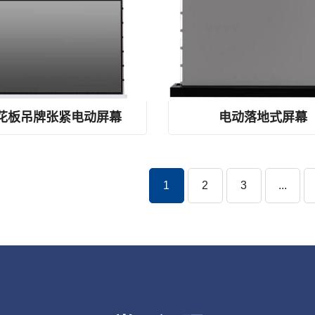
板吊牌张紧屏幕、隐形ALR投影屏幕、双电机隐藏屏幕
落地式张紧屏幕、独立式CLR屏幕、环境光屏蔽地
花板吊牌张紧电动屏幕
电动落地式屏幕
1
2
3
...