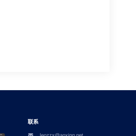
联系
leozzx@aoxing.net