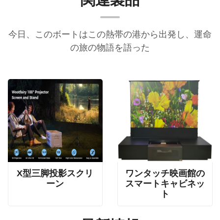
今日、このボートはこの熱帯の港から出発し、運命
の旅の物語を語った
四軸ばね張力スクリーン、二重織物三角フレームスクリーン、X型投影スクリーン
オールインワンホームシアターキャビネット、電動床置きスクリーン家具、USTプロジェクタスマートキャビネット
X型三脚投影スクリ
ワンタッチ映画館の
ーン
スマートキャビネッ
ト