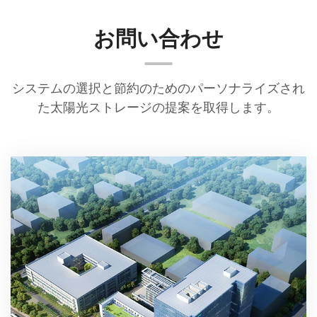
無償で返却または交換します。アフターサー
ビス対応 デルは、すべての質問に48時間の応
お問い合わせ
答時間を確保し、あらゆる問題にタイムリー
なソリューションを提供します。問題が製品
の品質、輸送、メンテナンスに関連する場合
システムの選択と節約のためのパーソナライズされ
は、保証期間内の費用を負担します。技術サ
た太陽光ストレージの提案を取得します。
ポート デルのアフターサービスチームは、お
客様のDry Erase Easelが最高のパフォーマン
スを維持し続けるように専門的なサポートを
提供します。